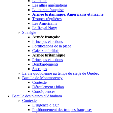
La milice
Les alliés amérindiens
La marine française
Armée britannique, Américains et marine
Troupes régulières
Les Américains
La Royal Navy
Stratégie
Armée française
Principes et actions
Fortifications de la place
Cajeux et brûlots
Armée britannique
Principes et actions
Bombardements
Saccages
La vie quotidienne au temps du siège de Québec
Bataille de Montmorency
Contexte
Déroulement / bilan
Conséquences
Bataille des plaines d’Abraham
Contexte
L’urgence d’agir
Positionnement des troupes françaises