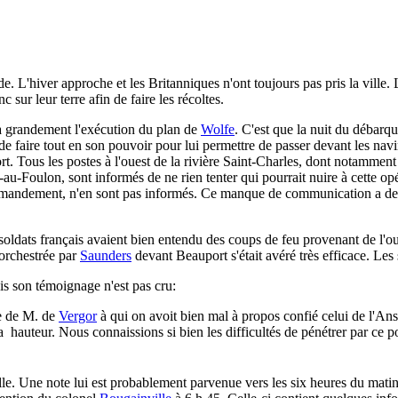
. L'hiver approche et les Britanniques n'ont toujours pas pris la ville.
c sur leur terre afin de faire les récoltes.
sa grandement l'exécution du plan de
Wolfe
. C'est que la nuit du débarq
 faire tout en son pouvoir pour lui permettre de passer devant les navir
. Tous les postes à l'ouest de la rivière Saint-Charles, dont notammen
au-Foulon, sont informés de ne rien tenter qui pourrait nuire à cette opé
andement, n'en sont pas informés. Ce manque de communication a de gr
ldats français avaient bien entendu des coups de feu provenant de l'ouest
 orchestrée par
Saunders
devant Beauport s'était avéré très efficace. Les s
s son témoignage n'est pas cru:
te de M. de
Vergor
à qui on avoit bien mal à propos confié celui de l'A
la hauteur. Nous connaissions si bien les difficultés de pénétrer par ce p
lle. Une note lui est probablement parvenue vers les six heures du mati