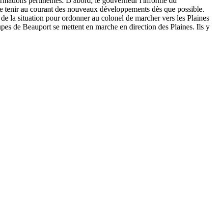
ormations pertinentes. D'abord, le gouverneur l'informe du
le tenir au courant des nouveaux développements dès que possible.
 de la situation pour ordonner au colonel de marcher vers les Plaines
upes de Beauport se mettent en marche en direction des Plaines. Ils y