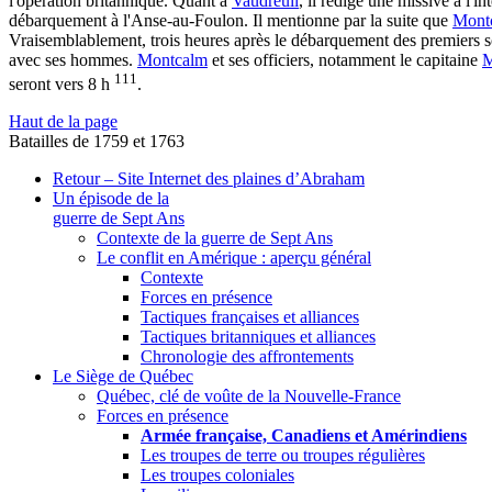
l'opération britannique. Quant à
Vaudreuil
, il rédige une missive à l'i
débarquement à l'Anse-au-Foulon. Il mentionne par la suite que
Mont
Vraisemblablement, trois heures après le débarquement des premiers sol
avec ses hommes.
Montcalm
et ses officiers, notamment le capitaine
M
111
seront vers 8 h
.
Haut de la page
Batailles de 1759 et 1763
Retour – Site Internet des plaines d’Abraham
Un épisode de la
guerre de Sept Ans
Contexte de la guerre de Sept Ans
Le conflit en Amérique : aperçu général
Contexte
Forces en présence
Tactiques françaises et alliances
Tactiques britanniques et alliances
Chronologie des affrontements
Le Siège de Québec
Québec, clé de voûte de la Nouvelle-France
Forces en présence
Armée française, Canadiens et Amérindiens
Les troupes de terre ou troupes régulières
Les troupes coloniales