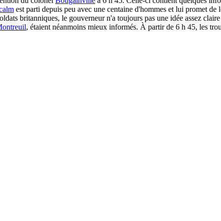
ntention du colonel
Bougainville
à 6 h 45. Celle-ci contient quelques inf
calm
est parti depuis peu avec une centaine d'hommes et lui promet de 
dats britanniques, le gouverneur n'a toujours pas une idée assez claire
ontreuil
, étaient néanmoins mieux informés. À partir de 6 h 45, les tro