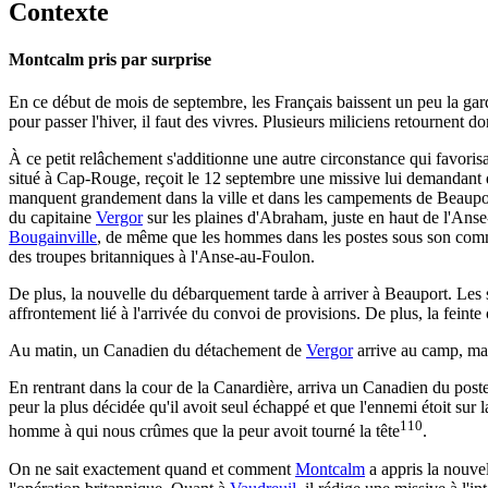
Contexte
Montcalm pris par surprise
En ce début de mois de septembre, les Français baissent un peu la garde
pour passer l'hiver, il faut des vivres. Plusieurs miliciens retournent don
À ce petit relâchement s'additionne une autre circonstance qui favori
situé à Cap-Rouge, reçoit le 12 septembre une missive lui demandant de
manquent grandement dans la ville et dans les campements de Beauport
du capitaine
Vergor
sur les plaines d'Abraham, juste en haut de l'Anse-
Bougainville
, de même que les hommes dans les postes sous son comm
des troupes britanniques à l'Anse-au-Foulon.
De plus, la nouvelle du débarquement tarde à arriver à Beauport. Les so
affrontement lié à l'arrivée du convoi de provisions. De plus, la feinte
Au matin, un Canadien du détachement de
Vergor
arrive au camp, mai
En rentrant dans la cour de la Canardière, arriva un Canadien du pos
peur la plus décidée qu'il avoit seul échappé et que l'ennemi étoit sur 
110
homme à qui nous crûmes que la peur avoit tourné la tête
.
On ne sait exactement quand et comment
Montcalm
a appris la nouve